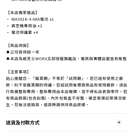
【本店獨家贈品】
• WA3016-4.0Ah電池 x1
• 真空機專用油 x2
• 電池保護套 x4
【商品保固】
🔔公司貨保固一年
🔔本店為威克士WORX北部授權旗艦店，電商與實體店面皆有販售
【注意事項】
貼心提醒您，「鑑賞期」不等於「試用期」，若已經有使用之痕
跡，則不受鑑賞期的保護。若經試用後導致商品有使用痕跡，須自
行負擔整新費用，整新費用由本店報價，並不得私自更換零件。若
有商品毀損(包含刮傷)、內外包裝盒不完整、被塗寫標記等情況發
生，恕無法退換貨，退貨時請保持商品原樣。
送貨及付款方式