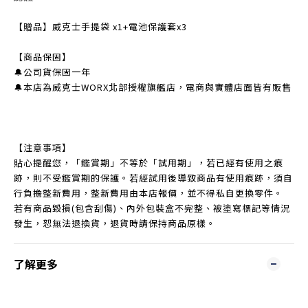
【贈品】威克士手提袋 x1+電池保護套x3
【商品保固】
🔔公司貨保固一年
🔔本店為威克士WORX北部授權旗艦店，電商與實體店面皆有販售
【注意事項】
貼心提醒您，「鑑賞期」不等於「試用期」，若已經有使用之痕
跡，則不受鑑賞期的保護。若經試用後導致商品有使用痕跡，須自
行負擔整新費用，整新費用由本店報價，並不得私自更換零件。
若有商品毀損(包含刮傷)、內外包裝盒不完整、被塗寫標記等情況
發生，恕無法退換貨，退貨時請保持商品原樣。
了解更多