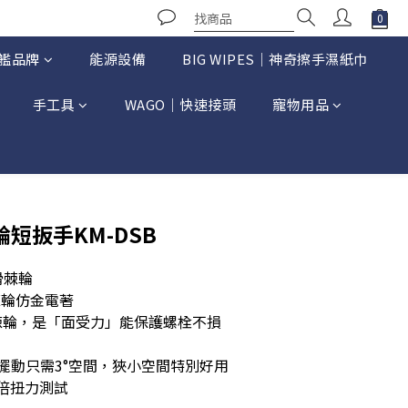
艦品牌
能源設備
BIG WIPES｜神奇擦手濕紙巾
手工具
WAGO｜快速接頭
寵物用品
立即購買
輪短扳手KM-DSB
滑棘輪
棘輪仿金電著
牙棘輪，是「面受力」能保護螺栓不損
，擺動只需3°空間，狹小空間特別好用
.3倍扭力測試