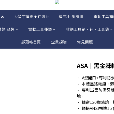
🔥
✨螢宇優惠全在這✨
威克士 多機組
電動工具旗
材類 品牌
電動工具種類
收納工具箱、包、工具袋
部落格首頁
企業採購
常見問題
ASA｜黑金棘
• V型開口+專利防
• 本體黑鉻電鍍，
• 專利12面防滑
壞，
• 精密120齒棘輪
• 通過ANSI標準1