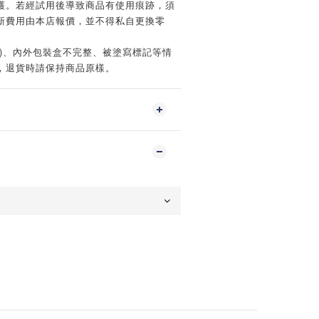
護。若經試用後導致商品有使用痕跡，須
新費用由本店報價，並不得私自更換零
傷)、內外包裝盒不完整、被塗寫標記等情
，退貨時請保持商品原樣。