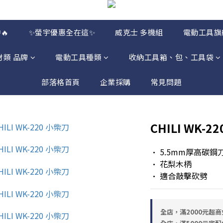
🔥
✨螢宇優惠全在這✨
威克士 多機組
電動工具旗
材類 品牌
電動工具種類
收納工具箱、包、工具袋
部落格首頁
企業採購
常見問題
CHILI WK-2
• 5.5mm厚高碳鋼
• 花梨木柄
• 適合敲擊砍劈
全店，滿2000元超商