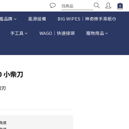
艦品牌
能源設備
BIG WIPES｜神奇擦手濕紙巾
手工具
WAGO｜快速接頭
寵物用品
立即購買
20 小柴刀
刀刃
免運