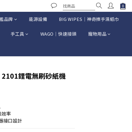
艦品牌
能源設備
BIG WIPES｜神奇擦手濕紙巾
手工具
WAGO｜快速接頭
寵物用品
立即購買
N｜2101鋰電無刷砂紙機
紙
高效率
塵器接口設計