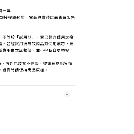
固一年
N北部授權旗艦店，電商與實體店面皆有販售
」不等於「試用期」，若已經有使用之痕
護。若經試用後導致商品有使用痕跡，須
新費用由本店報價，並不得私自更換零
傷)、內外包裝盒不完整、被塗寫標記等情
，退貨時請保持商品原樣。