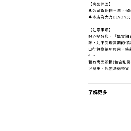
【商品保固】
🔔公司貨保修三年，保
🔔本店為大有DEVO
【注意事項】
貼心提醒您，「鑑賞期
跡，則不受鑑賞期的保
自行負擔整新費用，整
件。
若有商品毀損(包含刮
況發生，恕無法退換貨
了解更多