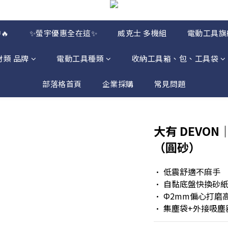
🔥
✨螢宇優惠全在這✨
威克士 多機組
電動工具旗
材類 品牌
電動工具種類
收納工具箱、包、工具袋
部落格首頁
企業採購
常見問題
大有 DEVO
（圓砂）
• 低震舒適不麻手
• 自黏底盤快換砂
• Φ2mm偏心打磨
• 集塵袋+外接吸