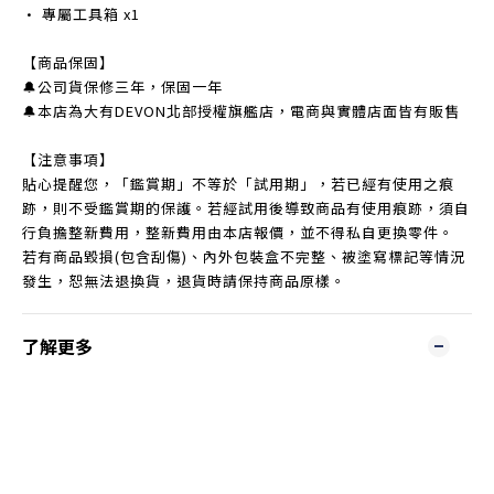
• 專屬工具箱 x1
【商品保固】
🔔公司貨保修三年，保固一年
🔔本店為大有DEVON北部授權旗艦店，電商與實體店面皆有販售
【注意事項】
貼心提醒您，「鑑賞期」不等於「試用期」，若已經有使用之痕
跡，則不受鑑賞期的保護。若經試用後導致商品有使用痕跡，須自
行負擔整新費用，整新費用由本店報價，並不得私自更換零件。
若有商品毀損(包含刮傷)、內外包裝盒不完整、被塗寫標記等情況
發生，恕無法退換貨，退貨時請保持商品原樣。
了解更多