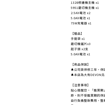
1328修邊機主機 x1
5951磨切機主機 x1
2.5Ah電池 x2
5.0Ah電池 x1
75W充電器 x1
【贈品】
手提袋 x1
磨切機鋸片x3
起子頭 x2支
5.0Ah電池 x1
【商品保固】
🔔公司貨保修三年，保
🔔本店為大有DEVO
【注意事項】
貼心提醒您，「鑑賞期
跡，則不受鑑賞期的保
自行負擔整新費用，整