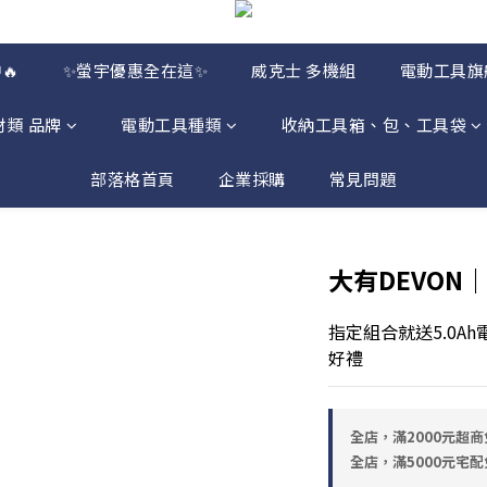
🔥
✨螢宇優惠全在這✨
威克士 多機組
電動工具旗
材類 品牌
電動工具種類
收納工具箱、包、工具袋
部落格首頁
企業採購
常見問題
大有DEVON
指定組合就送5.0A
好禮
全店，滿2000元超商
全店，滿5000元宅配