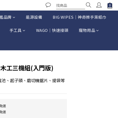
艦品牌
能源設備
BIG WIPES｜神奇擦手濕紙巾
手工具
WAGO｜快速接頭
寵物用品
立即購買
｜木工三機組(入門版)
h電池、起子頭、磨切機鋸片、提袋等
免運
免運