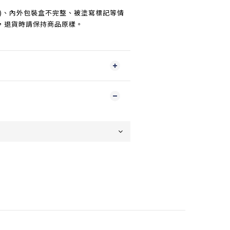
傷)、內外包裝盒不完整、被塗寫標記等情
，退貨時請保持商品原樣。