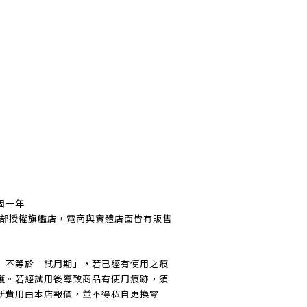
固一年
N北部授權旗艦店，電商與實體店面皆有販售
」不等於「試用期」，若已經有使用之痕
護。若經試用後導致商品有使用痕跡，須
新費用由本店報價，並不得私自更換零