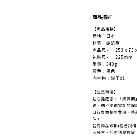
商品描述
【商品規格】
產地：日本
材質：鉻釩剛
商品尺寸：253 x 73 
包裝尺寸：225mm
重量：340g
顏色：黑色
內容物：鉗子x1
【注意事項】
貼心提醒您，「鑑賞期
跡，則不受鑑賞期的保
自行負擔整新費用，整
件。
若有商品毀損(包含刮
況發生，恕無法退換貨