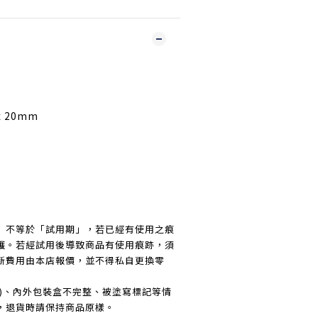
x 20mm
」不等於「試用期」，若已經有使用之痕
護。若經試用後導致商品有使用痕跡，須
新費用由本店報價，並不得私自更換零
傷)、內外包裝盒不完整、被塗寫標記等情
，退貨時請保持商品原樣。