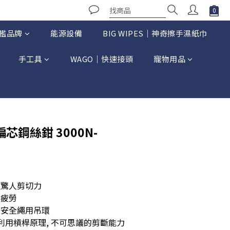
艦品牌
能源設備
BIG WIPES｜神奇擦手濕紙巾
手工具
WAGO｜快速接頭
寵物用品
立即購買
偏芯鋼絲鉗 3000N-
超驚人剪切力
易疲勞
的安全繩用吊環
 利用槓桿原理, 不可思議的剪斷能力