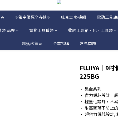
🔥
✨螢宇優惠全在這✨
威克士 多機組
電動工具旗
材類 品牌
電動工具種類
收納工具箱、包、工具袋
部落格首頁
企業採購
常見問題
FUJIYA｜9吋
225BG
• 黑金系列
• 省力偏芯設計，
• 輕量化設計，不
• 附高空落下防止
• 超省力偏芯設計,