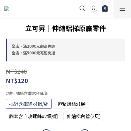
立可昇｜伸縮鋁梯原廠零件
全店，滿2000元超商免運
全店，滿5000元宅配免運
NT$240
NT$120
規格
: 插銷含鐵鏈x4個/組
插銷含鐵鏈x4個/組
迫緊螺絲x1顆
腳套含自攻螺絲x2個/組
伸縮梯內管(2尺)