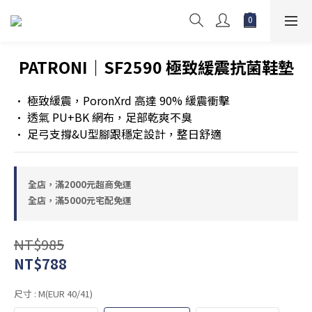
PATRONI｜SF2590 極致緩震抗菌鞋墊
• 極致緩震，PoronXrd 高達 90% 緩震衝擊
• 透氣 PU+BK 網布，足部乾爽不臭 
• 足弓支撐&U型腳跟穩定設計，整日舒適
全店，滿2000元超商免運
全店，滿5000元宅配免運
NT$985
NT$788
尺寸
: M(EUR 40/41)