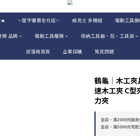
🔥
✨螢宇優惠全在這✨
威克士 多機組
電動工具旗
材類 品牌
電動工具種類
收納工具箱、包、工具袋
部落格首頁
企業採購
常見問題
鶴龜｜木工夾具
速木工夾 C型
力夾
全店，滿2000元超商
全店，滿5000元宅配