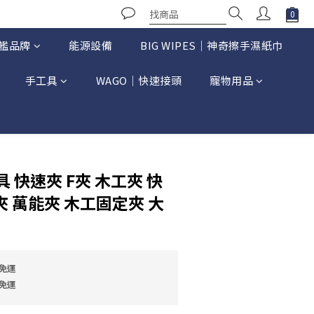
艦品牌
能源設備
BIG WIPES｜神奇擦手濕紙巾
手工具
WAGO｜快速接頭
寵物用品
立即購買
 快速夾 F夾 木工夾 快
夾 萬能夾 木工固定夾 大
免運
免運