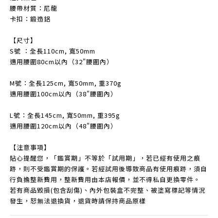
腰帶材質：尼龍
卡扣：鍛造鋁
【尺寸】
S號 ：全長110cm, 寬50mm
適用腰圍80cm以內（32"腰圍內）
M號：全長125cm, 寬50mm, 重370g
適用腰圍100cm以內（38"腰圍內）
L號：全長145cm, 寬50mm, 重395g
適用腰圍120cm以內（48"腰圍內）
【注意事項】
貼心提醒您，「鑑賞期」不等於「試用期」，若已經有使用之痕
跡，則不受鑑賞期的保護。若經試用後導致商品有使用痕跡，須自
行負擔整新費用，整新費用由本店報價，並不得私自更換零件。
若有商品毀損(包含刮傷)、內外包裝盒不完整、被塗寫標記等情況
發生，恕無法退換貨，退貨時請保持商品原樣