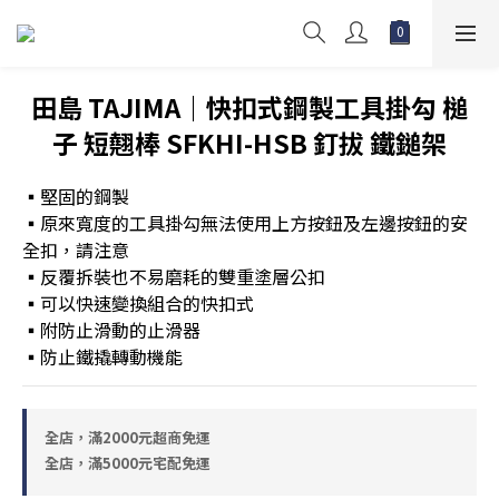
田島 TAJIMA｜快扣式鋼製工具掛勾 槌
子 短翹棒 SFKHI-HSB 釘拔 鐵鎚架
▪️堅固的鋼製
▪️原來寬度的工具掛勾無法使用上方按鈕及左邊按鈕的安
全扣，請注意
▪️反覆拆裝也不易磨耗的雙重塗層公扣
▪️可以快速變換組合的快扣式
▪️附防止滑動的止滑器
▪️防止鐵撬轉動機能
全店，滿2000元超商免運
全店，滿5000元宅配免運