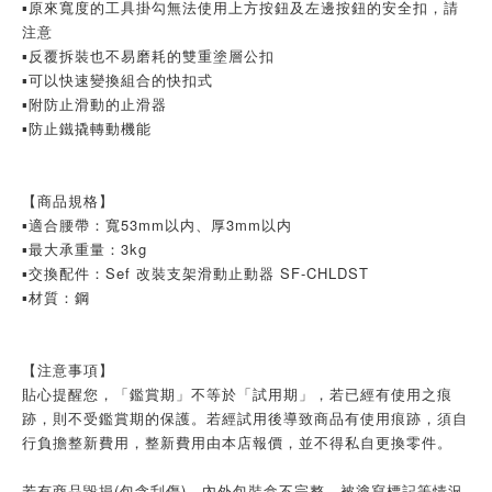
▪️原來寬度的工具掛勾無法使用上方按鈕及左邊按鈕的安全扣，請
注意
▪️反覆拆裝也不易磨耗的雙重塗層公扣
▪️可以快速變換組合的快扣式
▪️附防止滑動的止滑器
▪️防止鐵撬轉動機能
【商品規格】
▪️適合腰帶：寬53mm以内、厚3mm以内
▪️最大承重量：3kg
▪️交換配件：Sef 改裝支架滑動止動器 SF-CHLDST
▪️材質：鋼
【注意事項】
貼心提醒您，「鑑賞期」不等於「試用期」，若已經有使用之痕
跡，則不受鑑賞期的保護。若經試用後導致商品有使用痕跡，須自
行負擔整新費用，整新費用由本店報價，並不得私自更換零件。
若有商品毀損(包含刮傷)、內外包裝盒不完整、被塗寫標記等情況