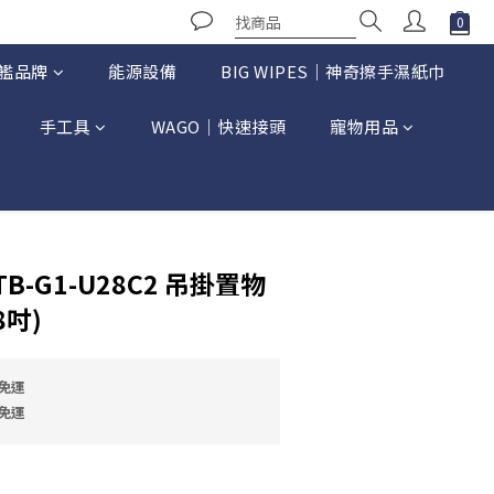
艦品牌
能源設備
BIG WIPES｜神奇擦手濕紙巾
手工具
WAGO｜快速接頭
寵物用品
立即購買
-G1-U28C2 吊掛置物
8吋)
免運
免運