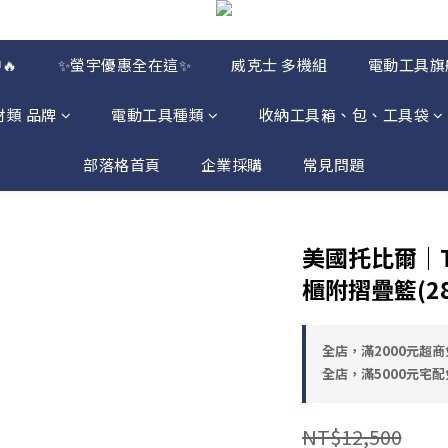
🔥
✨螢宇優惠全在這✨
威克士 多機組
電動工具旗
材類 品牌
電動工具種類
收納工具箱、包、工具袋
部落格首頁
企業採購
常見問題
美國托比爾｜TB
櫃附摺疊籃(2
全店，滿2000元超商
全店，滿5000元宅配
NT$12,500