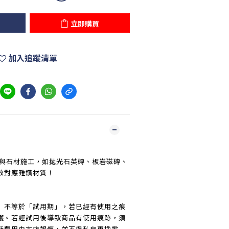
立即購買
加入追蹤清單
磚與石材施工，如拋光石英磚、板岩磁磚、
效對應難鑽材質！
」不等於「試用期」，若已經有使用之痕
護。若經試用後導致商品有使用痕跡，須
新費用由本店報價，並不得私自更換零