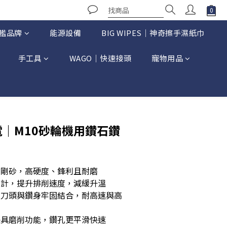
艦品牌
能源設備
BIG WIPES｜神奇擦手濕紙巾
手工具
WAGO｜快速接頭
寵物用品
立即購買
電｜M10砂輪機用鑽石鑽
金剛砂，高硬度、鋒利且耐磨
設計，提升排削速度，減緩升溫
，刀頭與鑽身牢固結合，耐高速與高
兼具磨削功能，鑽孔更平滑快速