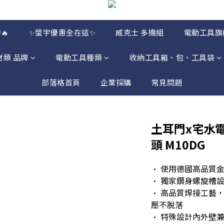
🔥
✨螢宇優惠全在這✨
威克士 多機組
電動工具旗
材類 品牌
電動工具種類
收納工具箱、包、工具袋
部落格首頁
企業採購
常見問題
土耳門x宅水
頭 M10DG
• 使用德國高品質
• 獨家鑽身螺旋槽
• 高品質焊接工藝
壓不脫落
• 特殊設計內外壁