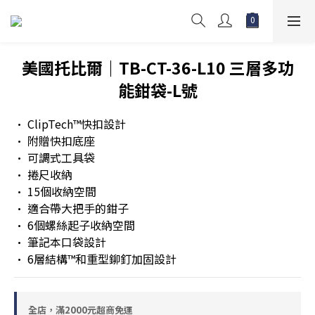
美國托比爾｜TB-CT-36-L10 三層多功
能鉗袋-L號
• ClipTech™快扣設計
• 附贈快扣底座
• 可調式工具袋
• 捲尺收納
• 15個收納空間
• 適合帶大把手的鉗子
• 6個螺絲起子收納空間
• 筆記本口袋設計
• 6層結構™和重型鉚釘加固設計
全店，滿2000元超商免運