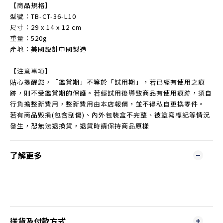
【商品規格】
型號：TB-CT-36-L10
尺寸：29 x 14 x 12 cm
重量：520g
產地：美國設計中國製造
【注意事項】
貼心提醒您，「鑑賞期」不等於「試用期」，若已經有使用之痕
跡，則不受鑑賞期的保護。若經試用後導致商品有使用痕跡，須自
行負擔整新費用，整新費用由本店報價，並不得私自更換零件。
若有商品毀損(包含刮傷)、內外包裝盒不完整、被塗寫標記等情況
發生，恕無法退換貨，退貨時請保持商品原樣
了解更多
送貨及付款方式