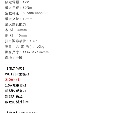
額定電壓：12V
最大扭矩：50Nm
空載轉速：0~500/1800rpm
最大夾持：10mm
最大鑽孔能力：
木 材：30mm
鋼 材：10mm
扭力調節檔位：18+1
重量 ( 含 電 池 )：1.0kg
機身尺寸：114x61x194mm
產地：中國
【商品內容】
WU139R主機x1
2.0Ahx1
1.5A充電器x1
訂製吹塑盒x1
訂製外箱x1
限定訂製掛件x1
【贈品】12V 2.0Ahx1