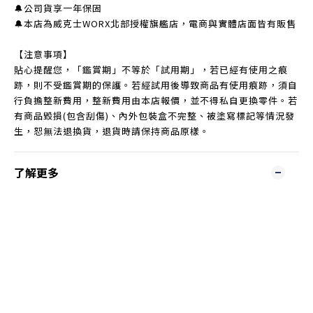
🔔公司貨享一年保固
🔔本店為威克士WORX北部授權旗艦店，電商與實體店面皆有販售
【注意事項】
貼心提醒您，「鑑賞期」不等於「試用期」，若已經有使用之痕
跡，則不受鑑賞期的保護。若經試用後導致商品有使用痕跡，須自
行負擔整新費用，整新費用由本店報價，並不得私自更換零件。若
有商品毀損(包含刮傷)、內外包裝盒不完整、被塗寫標記等情況發
生，恕無法退換貨，退貨時請保持商品原樣。
了解更多