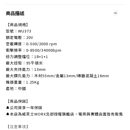
商品描述
【商品規格】
型號：WU373
額定電壓：20V
空載轉速：0-500/2000 rpm
衝擊頻率：0-8500/34000bpm
扭力調整檔位：18+1+1
最大扭矩：95牛頓米
最大夾持能力：13mm
最大鑽孔能力：木材55mm/金屬13mm/磚牆混凝土16mm
機器重量：1.25Kg
產地：中國
【商品保固】
🔔公司貨享一年保固
🔔本店為威克士WORX北部授權旗艦店，電商與實體店面皆有販售
【注意事項】