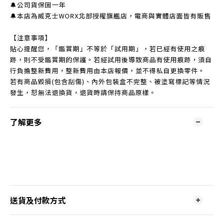
🔔公司貨保固一年
🔔本店為威克士WORX北部授權旗艦店，電商與實體店面皆有販售
【注意事項】
貼心提醒您，「鑑賞期」不等於「試用期」，若已經有使用之痕
跡，則不受鑑賞期的保護。若經試用後導致商品有使用痕跡，須自
行負擔整新費用，整新費用由本店報價，並不得私自更換零件。
若有商品毀損(包含刮傷)、內外包裝盒不完整、被塗寫標記等情況
發生，恕無法退換貨，退貨時請保持商品原樣。
了解更多
送貨及付款方式