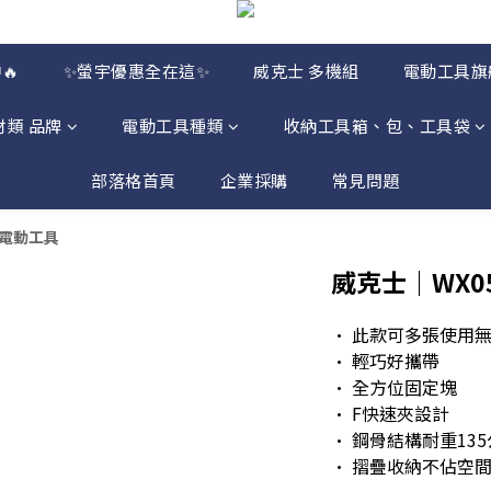
🔥
✨螢宇優惠全在這✨
威克士 多機組
電動工具旗
材類 品牌
電動工具種類
收納工具箱、包、工具袋
部落格首頁
企業採購
常見問題
電動工具
威克士｜WX0
• 此款可多張使用
• 輕巧好攜帶
• 全方位固定塊
• F快速夾設計
• 鋼骨結構耐重13
• 摺疊收納不佔空