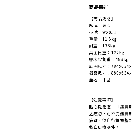
商品描述
【商品規格】
廠牌：威克士
型號：WX051
重量：11.5kg
耐重：136kg
桌面負重：122kg
鋸木架負重：453kg
展開尺寸：784x634x
摺疊尺寸：880x634x
產地：中國
【注意事項】
貼心提醒您，「鑑賞
之痕跡，則不受鑑賞
痕跡，須自行負擔整
私自更換零件。