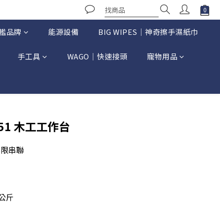
艦品牌
能源設備
BIG WIPES｜神奇擦手濕紙巾
手工具
WAGO｜快速接頭
寵物用品
立即購買
51 木工工作台
無限串聯
5公斤
間