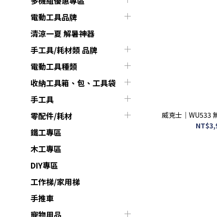
多機組優惠專區
電動工具品牌
清涼一夏 解暑神器
手工具/耗材類 品牌
電動工具種類
收納工具箱、包、工具袋
手工具
威克士｜WU533
零配件/耗材
NT$3,
鐵工專區
木工專區
DIY專區
工作梯/家用梯
手推車
寵物用品