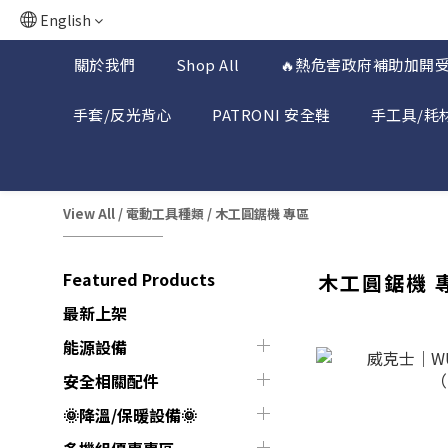
English
關於我們
Shop All
🔥熱危害政府補助加開受
手套/反光背心
PATRONI 安全鞋
手工具/耗
View All
/
電動工具種類
/
木工圓鋸機 專區
Featured Products
木工圓鋸機 
最新上架
能源設備
安全相關配件
🌞降溫/保暖設備🌞