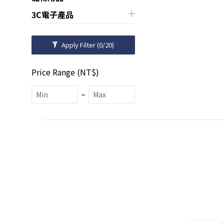
3C電子產品
Apply Filter
(0/20)
Price Range (NT$)
~