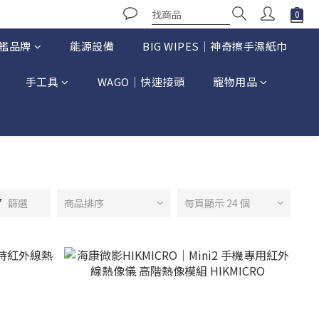
艦品牌
能源設備
BIG WIPES｜神奇擦手濕紙巾
手工具
WAGO｜快速接頭
寵物用品
篩選
商品排序
每頁顯示 24 個