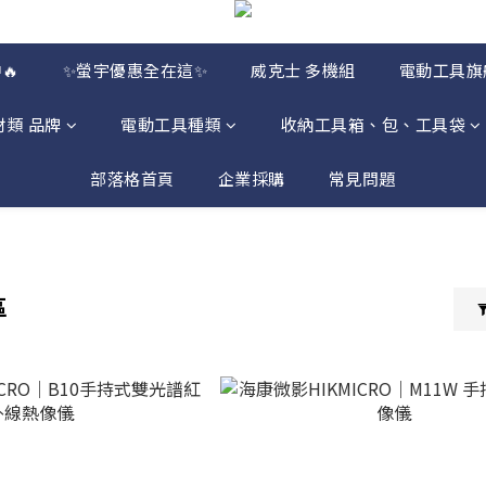
🔥
✨螢宇優惠全在這✨
威克士 多機組
電動工具旗
材類 品牌
電動工具種類
收納工具箱、包、工具袋
部落格首頁
企業採購
常見問題
區