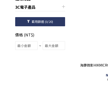
3C電子產品
套用篩選
(0/20)
價格 (NT$)
~
海康微影HIKMIC
N