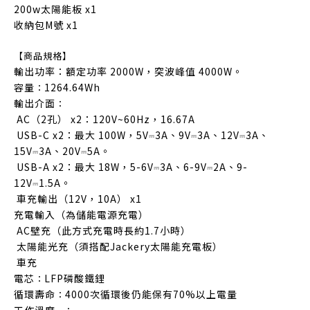
200w太陽能板 x1
收納包M號 x1
【商品規格】
輸出功率：額定功率 2000W，突波峰值 4000W。
容量
1264.64Wh
：
輸出介面
：
AC（2孔） x2：120V~60Hz，16.67A
USB-C x2：最大 100W，5V⎓3A、9V⎓3A、12V⎓3A、
15V⎓3A、20V⎓5A。
USB-A x2：最大 18W，5-6V⎓3A、6-9V⎓2A、9-
12V⎓1.5A。
車充輸出（12V，10A） x1
充電輸入（為儲能電源充電）
AC壁充（此方式充電時長約1.7小時）
太陽能光充（須搭配Jackery太陽能充電板）
車充
電芯
LFP磷酸鐵鋰
：
循環壽命
4000次循環後仍能保有70%以上電量
：