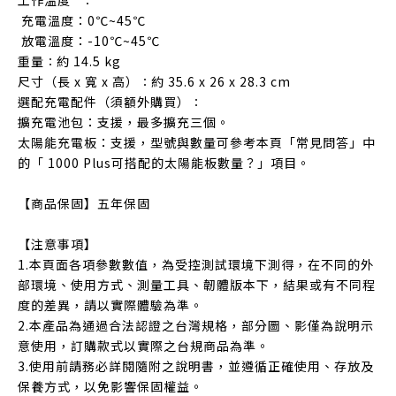
工作溫度
：
充電溫度：0℃~45℃
放電溫度：-10℃~45℃
重量
約 14.5 kg
：
尺寸（長 x 寬 x 高）
約 35.6 x 26 x 28.3 cm
：
選配充電配件（須額外購買）
：
擴充電池包：支援，最多擴充三個。
太陽能充電板：支援，型號與數量可參考本頁「常見問答」中
的「 1000 Plus可搭配的太陽能板數量？」項目。
【商品保固】五年保固
【注意事項】
1.本頁面各項參數數值，為受控測試環境下測得，在不同的外
部環境、使用方式、測量工具、韌體版本下，結果或有不同程
度的差異，請以實際體驗為準。
2.本產品為通過合法認證之台灣規格，部分圖、影僅為說明示
意使用，訂購款式以實際之台規商品為準。
3.使用前請務必詳閱隨附之說明書，並遵循正確使用、存放及
保養方式，以免影響保固權益。