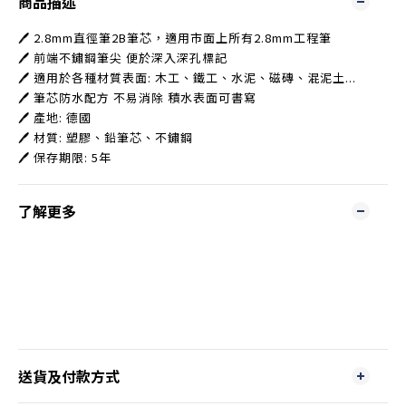
商品描述
🖊️ 2.8mm直徑筆2B筆芯，適用市面上所有2.8mm工程筆
🖊️ 前端不鏽鋼筆尖 便於深入深孔標記
🖊️ 適用於各種材質表面: 木工、鐵工、水泥、磁磚、混泥土...
🖊️ 筆芯防水配方 不易消除 積水表面可書寫
🖊️ 產地: 德國
🖊️ 材質: 塑膠、鉛筆芯、不鏽鋼
🖊️ 保存期限: 5年
了解更多
送貨及付款方式