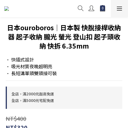
日本ouroboros｜日本製 快脫接桿收納
器 起子收納 朧光 螢光 登山扣 起子頭收
納 快拆 6.35mm
• 快插式設計
• 吸光材質夜晚超明亮
• 長短溝單頭雙頭接可裝
全店，滿2000元超商免運
全店，滿5000元宅配免運
NT$400
NT$320