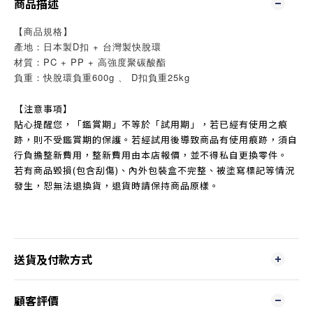
商品描述
【商品規格】
產地：日本製D扣 + 台灣製快脫環
材質：PC + PP + 高強度聚碳酸酯
負重：快脫環負重600g 、 D扣負重25kg
【注意事項】
貼心提醒您，「鑑賞期」不等於「試用期」，若已經有使用之痕
跡，則不受鑑賞期的保護。若經試用後導致商品有使用痕跡，須自
行負擔整新費用，整新費用由本店報價，並不得私自更換零件。
若有商品毀損(包含刮傷)、內外包裝盒不完整、被塗寫標記等情況
發生，恕無法退換貨，退貨時請保持商品原樣。
送貨及付款方式
顧客評價