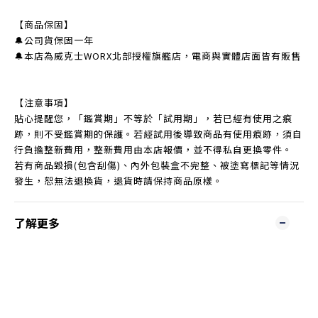
【商品保固】
🔔公司貨保固一年
🔔本店為威克士WORX北部授權旗艦店，電商與實體店面皆有販售
【注意事項】
貼心提醒您，「鑑賞期」不等於「試用期」，若已經有使用之痕
跡，則不受鑑賞期的保護。若經試用後導致商品有使用痕跡，須自
行負擔整新費用，整新費用由本店報價，並不得私自更換零件。
若有商品毀損(包含刮傷)、內外包裝盒不完整、被塗寫標記等情況
發生，恕無法退換貨，退貨時請保持商品原樣。
了解更多