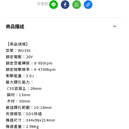
分享到
商品描述
【商品規格】
型號：WU391
額定電壓：20V
額定空載轉速：0-950rpm
額定槌擊頻率：0-4700bpm
衝擊能量：3.0J
最大鑽孔能力：
C30混凝土：26mm
鋼材：13mm
木材：30mm
最佳鑽孔範圍：10-16mm
夾頭類型：SDS快插
機器尺寸：344x96x214mm
機器重量：2.96Kg