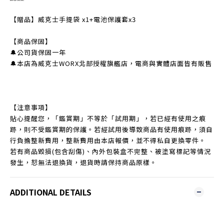
【贈品】威克士手提袋 x1+電池保護套x3
【商品保固】
🔔公司貨保固一年
🔔本店為威克士WORX北部授權旗艦店，電商與實體店面皆有販售
【注意事項】
貼心提醒您，「鑑賞期」不等於「試用期」，若已經有使用之痕
跡，則不受鑑賞期的保護。若經試用後導致商品有使用痕跡，須自
行負擔整新費用，整新費用由本店報價，並不得私自更換零件。
若有商品毀損(包含刮傷)、內外包裝盒不完整、被塗寫標記等情況
發生，恕無法退換貨，退貨時請保持商品原樣。
ADDITIONAL DETAILS