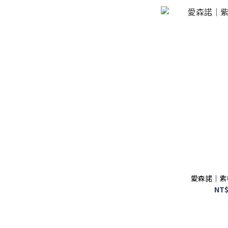
愛森諾｜紫
NT$