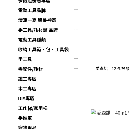
多機組優惠專區
電動工具品牌
清涼一夏 解暑神器
手工具/耗材類 品牌
電動工具種類
收納工具箱、包、工具袋
手工具
愛森諾｜12PC搖頭棘
零配件/耗材
鐵工專區
木工專區
DIY專區
工作梯/家用梯
手推車
寵物用品