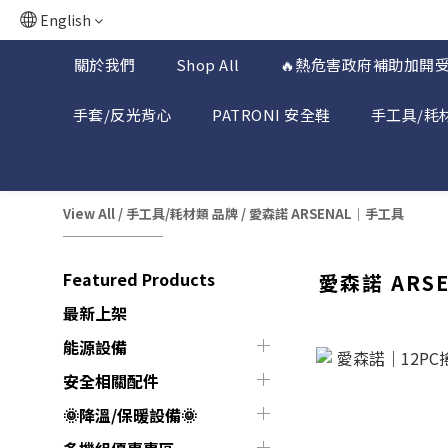
English
關於我們
Shop All
🔥熱危害政府補助加開受
手套/反光背心
PATRONI 安全鞋
手工具/耗
View All
/
手工具/耗材類 品牌
/
愛森諾 ARSENAL｜手工具
Featured Products
愛森諾 ARS
最新上架
能源設備
安全相關配件
🌞降溫/保暖設備🌞