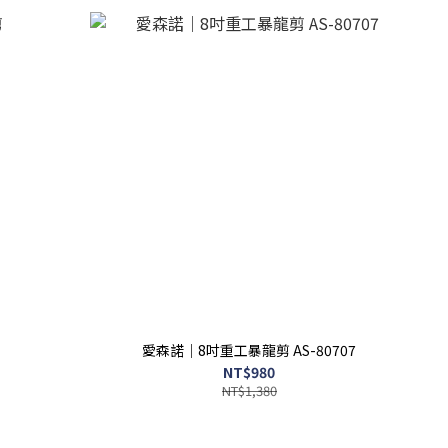
愛森諾｜8吋重工暴龍剪 AS-80707
NT$980
NT$1,380