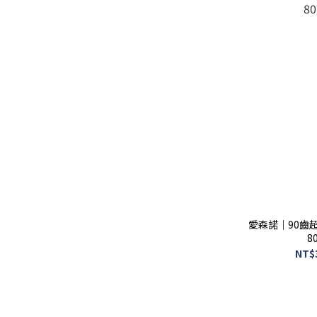
愛森諾｜90齒超
8
NT$