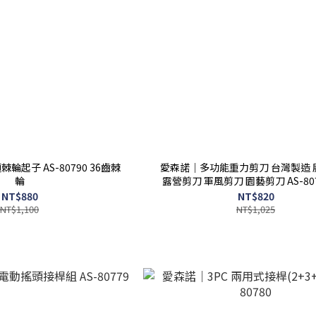
輪起子 AS-80790 36齒棘
愛森諾｜多功能重力剪刀 台灣製造 
輪
露營剪刀 軍風剪刀 園藝剪刀 AS-8077
80776
NT$880
NT$820
NT$1,100
NT$1,025