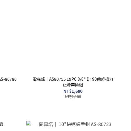
諾｜3PC 兩用式接桿(2+3+4分) AS-80780
愛森諾｜AS80755 19PC 3/8" Dr 90齒超扭力
止滑套筒組
NT$1,680
NT$2,100