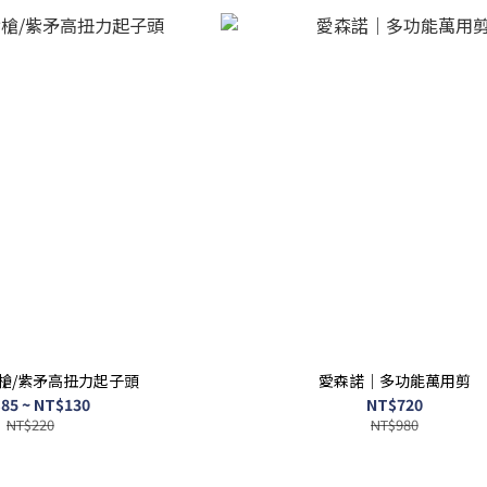
槍/紫矛高扭力起子頭
愛森諾｜多功能萬用剪
85 ~ NT$130
NT$720
NT$220
NT$980