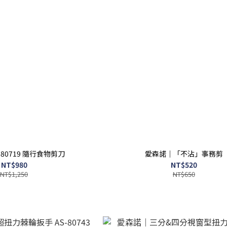
80719 隨行食物剪刀
愛森諾｜「不沾」事務剪
NT$980
NT$520
NT$1,250
NT$650