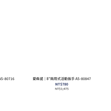
-80716
愛森諾｜8"兩用式活動扳手 AS-80847
NT$780
NT$1,475