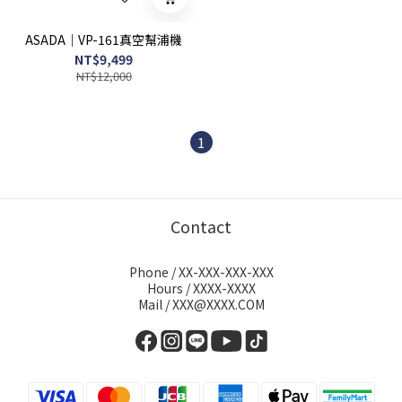
ASADA｜VP-161真空幫浦機
NT$9,499
NT$12,000
1
Contact
Phone / XX-XXX-XXX-XXX
Hours / XXXX-XXXX
Mail / XXX@XXXX.COM