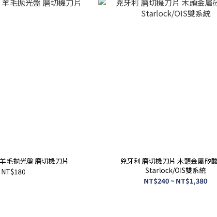
x3 羊毛拋光盤 磨切機刀片
兇牙利 磨切機刀片 木頭金屬矽
Starlock/OIS雙系統
NT$180
NT$240 ~ NT$1,380