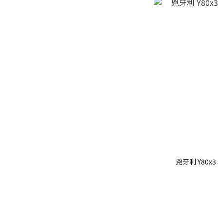
兇牙利 Y80