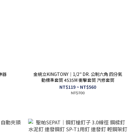
神器
金統立KINGTONY｜1/2" DR. 公制六角 四分氣
動標準套筒 4535M 衝擊套筒 汽修套筒
NT$119 ~ NT$560
NT$700