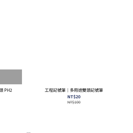
 PH2
工程記號筆｜多用途雙頭記號筆
NT$20
NT$100