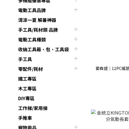
多機組優惠專區
電動工具品牌
清涼一夏 解暑神器
手工具/耗材類 品牌
電動工具種類
收納工具箱、包、工具袋
手工具
愛森諾｜12PC搖頭棘
零配件/耗材
鐵工專區
木工專區
DIY專區
工作梯/家用梯
手推車
寵物用品