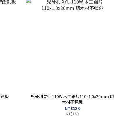
酸鈣板
兇牙利 XYL-110W 木工鋸片110x1.0x20mm 切
木材不彈跳
NT$138
NT$150