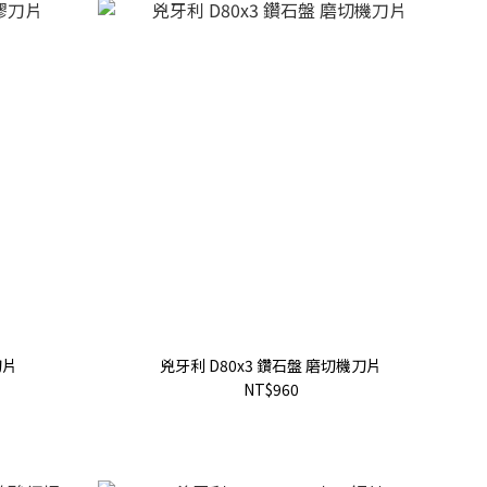
刀片
兇牙利 D80x3 鑽石盤 磨切機刀片
NT$960