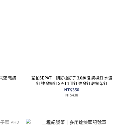
動夾頭 電鑽
聖帕SEPAT｜鋼釘槍釘子 3.0線徑 鋼樑釘 水泥
釘 連發鋼釘 SP-T1用釘 連發釘 輕鋼架釘
NT$350
NT$438