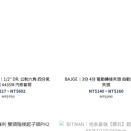
｜1/2" DR. 公制六角 四分氣
BAJGE｜3分 4分 電動轉接夾頭 自
 4435M 汽修套筒
夾頭
217 ~ NT$602
NT$140 ~ NT$160
NT$753
NT$200