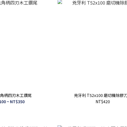
角柄四刃木工鑽尾
兇牙利 T52x100 磨切機除膠
100 ~ NT$350
NT$420