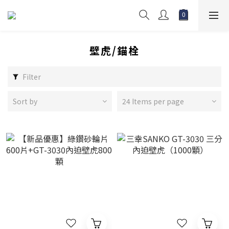
壁虎/錨栓
Filter
Sort by
24 Items per page