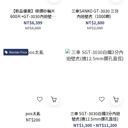
【新品優惠】綠鑽砂輪片
三幸SANKO GT-3030 三分
600片+GT-3030內迫壁虎
內迫壁虎（1000顆）
800顆
NT$6,399
NT$2,800
NT$6,800
NT$2,980
Member Price
pos太亂
三幸 SGT-3030白鐵3分內迫
壁虎(適12.5mm鑽孔直徑)
NT$200
NT$1,500 ~ NT$11,200