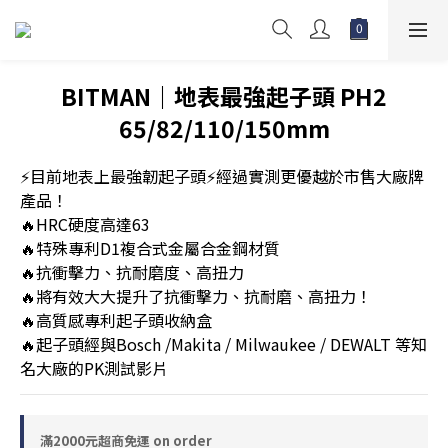
BITMAN｜地表最強起子頭 PH2
65/82/110/150mm
⚡目前地表上最強韌起子頭⚡經過實測更優越於市售大廠牌
產品！
🔥HRC硬度高達63
🔥特殊專利D1複合式金屬合金鋼材質
🔥抗衝擊力、抗耐磨度、高扭力
🔥將有效大大提升了抗衝擊力、抗耐磨、高扭力！
🔥高質感專利起子頭收納盒
🔥起子頭經與Bosch /Makita / Milwaukee / DEWALT 等知
名大廠的PK測試影片
滿2000元超商免運 on order