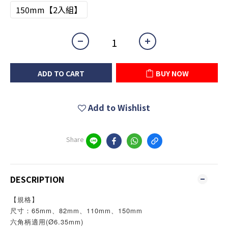
150mm【2入組】
ADD TO CART
BUY NOW
Add to Wishlist
Share
DESCRIPTION
【規格】
尺寸：65mm、82mm、110mm、150mm
六角柄適用(Ø6.35mm)