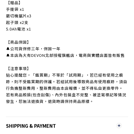
【贈品】
手提袋 x1
磨切機鋸片x3
起子頭 x2支
5.0Ah電池 x1
【商品保固】
🔔公司貨保修三年，保固一年
🔔本店為大有DEVON北部授權旗艦店，電商與實體店面皆有販售
【注意事項】
貼心提醒您，「鑑賞期」不等於「試用期」，若已經有使用之痕
跡，則不受鑑賞期的保護。若經試用後導致商品有使用痕跡，須自
行負擔整新費用，整新費用由本店報價，並不得私自更換零件。
若有商品毀損(包含刮傷)、內外包裝盒不完整、被塗寫標記等情況
發生，恕無法退換貨，退貨時請保持商品原樣。
SHIPPING & PAYMENT