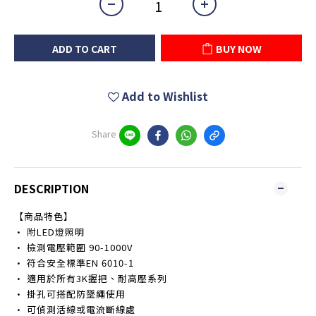
ADD TO CART
BUY NOW
Add to Wishlist
Share
DESCRIPTION
【商品特色】
• 附LED燈照明
• 檢測電壓範圍 90-1000V
• 符合安全標準EN 6010-1
• 適用於所有3K握把、耐高壓系列
• 掛孔可搭配防墜繩使用
• 可偵測活線或電流斷線處