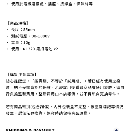
• 使用於電線連接處、插座、接線盒、保險絲等
【商品規格】
• 長度：55mm
• 測試電壓：90-1000V
• 重量：10g
• 使用 CR1220 鈕扣電池 x2
【購買注意事項】
貼心提醒您，「鑑賞期」不等於「試用期」，若已經有使用之痕
跡，則不受鑑賞期的保護。若經試用後導致商品有使用痕跡，須自
行負擔整新費用，整新費用由本店報價，並不得私自更換零件。
若有商品毀損(包含刮傷)、內外包裝盒不完整、被塗寫標記等情況
發生，恕無法退換貨，退貨時請保持商品原樣。
SHIPPING & PAYMENT