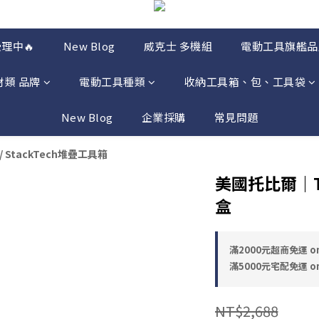
理中🔥
New Blog
威克士 多機組
電動工具旗艦品
材類 品牌
電動工具種類
收納工具箱、包、工具袋
New Blog
企業採購
常見問題
/
StackTech堆疊工具箱
美國托比爾｜TB
盒
滿2000元超商免運 on
滿5000元宅配免運 on
NT$2,688