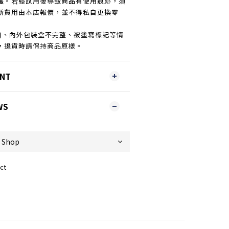
護。若經試用後導致商品有使用痕跡，須
新費用由本店報價，並不得私自更換零
傷)、內外包裝盒不完整、被塗寫標記等情
，退貨時請保持商品原樣。
ENT
WS
ct