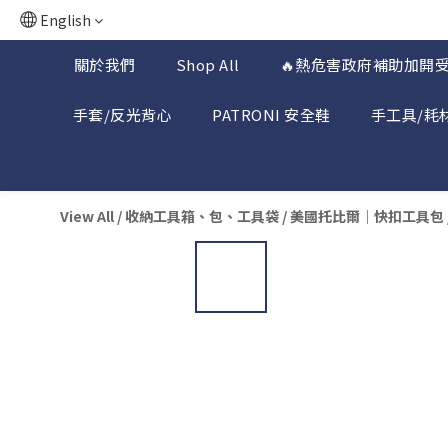
English
關於我們
Shop All
🔥熱危害政府補助加開受
手套/反光背心
PATRONI 安全鞋
手工具/耗
View All
/
收納工具箱、包、工具袋
/
美國托比爾｜快扣工具包