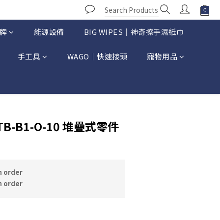
牌
能源設備
BIG WIPES｜神奇擦手濕紙巾
手工具
WAGO｜快速接頭
寵物用品
BUY NOW
-B1-O-10 堆疊式零件
 order
 order