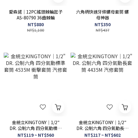
愛森諾｜12PC搖頭棘輪起子
六角柄快速牙條螺母套筒 螺
AS-80790 36齒棘輪
母神器
NT$880
NT$350
NT$1,100
NT$437
金統立KINGTONY｜1/2"
金統立KINGTONY｜1/2"
DR. 公制六角 四分氣動標準
DR. 公制六角 四分氣動長套
套筒 4535M 衝擊套筒 汽修
筒 4435M 汽修套筒
NT$119 ~ NT$560
NT$217 ~ NT$602