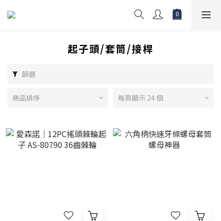
起子頭/套筒/接桿
篩選
商品排序
每頁顯示 24 個