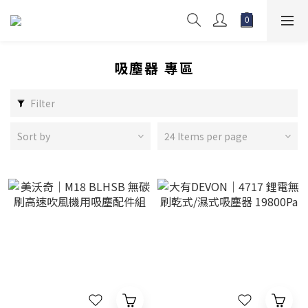
吸塵器 專區
Filter
Sort by
24 Items per page